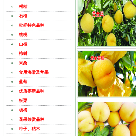
柑桔
石榴
枇杷特色品种
核桃
山楂
柿树
果桑
食用海棠及苹果
蓝莓
优质枣新品种
板栗
杨梅
花果兼赏品种
种子、砧木