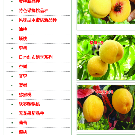
黄桃新品种
特色采摘桃品种
风味型水蜜桃新品种
油桃
蟠桃
李树
日本红布朗李系列
杏树
杏李
梨树
猕猴桃
软栆猕猴桃
无花果新品种
葡萄
樱桃