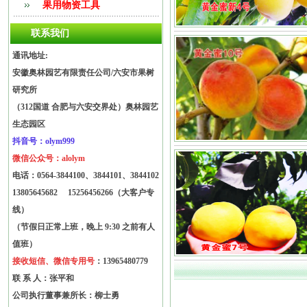
果用物资工具
联系我们
通讯地址:
安徽奥林园艺有限责任公司/六安市果树
研究所
（312国道 合肥与六安交界处）奥林园艺
生态园区
抖音号：olym999
微信公众号：alolym
电话：
0564-3844100、3844101、3844102
13805645682
15256456266（大客户专
线）
（节假日正常上班，晚上 9:30 之前有人
值班）
接收短信、微信专用号
：13965480779
联 系 人：张平和
公司执行董事兼所长：柳士勇