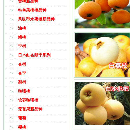
黄桃新品种
特色采摘桃品种
风味型水蜜桃新品种
油桃
蟠桃
李树
日本红布朗李系列
杏树
杏李
梨树
猕猴桃
软栆猕猴桃
无花果新品种
葡萄
樱桃