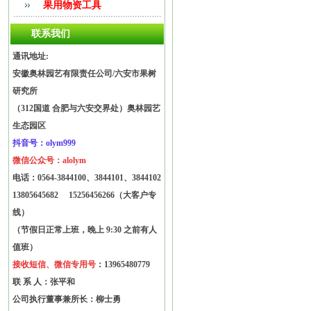
果用物资工具
联系我们
通讯地址:
安徽奥林园艺有限责任公司/六安市果树
研究所
（312国道 合肥与六安交界处）奥林园艺
生态园区
抖音号：olym999
微信公众号：alolym
电话：
0564-3844100、3844101、3844102
13805645682
15256456266（大客户专
线）
（节假日正常上班，晚上 9:30 之前有人
值班）
接收短信、微信专用号
：13965480779
联 系 人：张平和
公司执行董事兼所长：柳士勇