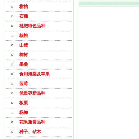
柑桔
石榴
枇杷特色品种
核桃
山楂
柿树
果桑
食用海棠及苹果
蓝莓
优质枣新品种
板栗
杨梅
花果兼赏品种
种子、砧木