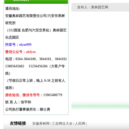
发布人：奥林园艺网
通讯地址:
安徽奥林园艺有限责任公司/六安市果树
研究所
（312国道 合肥与六安交界处）奥林园艺
生态园区
抖音号：olym999
微信公众号：alolym
电话：
0564-3844100、3844101、3844102
13805645682
15256456266（大客户专
线）
（节假日正常上班，晚上 9:30 之前有人
值班）
接收短信、微信专用号
：13965480779
联 系 人：张平和
公司执行董事兼所长：柳士勇
友情链接
安徽果树网
|
三农网址大全
|
人民网
|