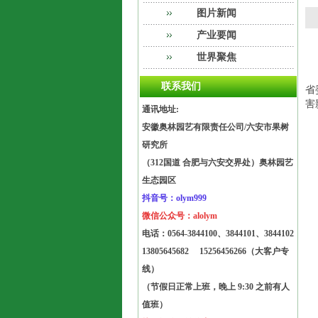
图片新闻
产业要闻
世界聚焦
6
联系我们
省
害
通讯地址:
安徽奥林园艺有限责任公司/六安市果树
研究所
（312国道 合肥与六安交界处）奥林园艺
生态园区
抖音号：olym999
微信公众号：alolym
电话：
0564-3844100、3844101、3844102
13805645682
15256456266（大客户专
线）
（节假日正常上班，晚上 9:30 之前有人
值班）