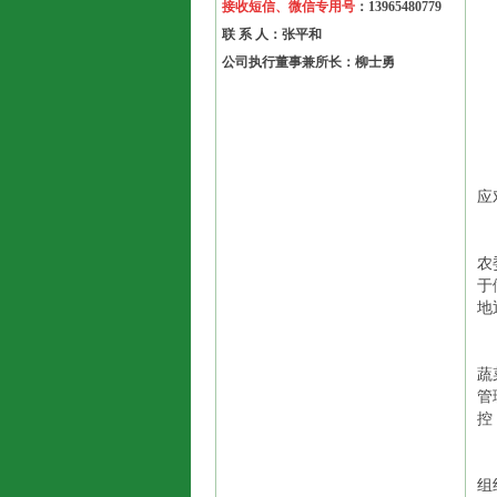
接收短信、微信专用号
：13965480779
联 系 人：张平和
公司执行董事兼所长：柳士勇
一
应
二
农
于
地
三
蔬
管
控
四
组