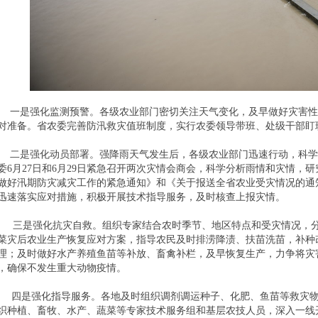
是强化监测预警。各级农业部门密切关注天气变化，及早做好灾害性
对准备。省农委完善防汛救灾值班制度，实行农委领导带班、处级干部盯
是强化动员部署。强降雨天气发生后，各级农业部门迅速行动，科学
委6月27日和6月29日紧急召开两次灾情会商会，科学分析雨情和灾情，
做好汛期防灾减灾工作的紧急通知》和《关于报送全省农业受灾情况的通
迅速落实应对措施，积极开展技术指导服务，及时核查上报灾情。
是强化抗灾自救。组织专家结合农时季节、地区特点和受灾情况，分
菜灾后农业生产恢复应对方案，指导农民及时排涝降渍、扶苗洗苗，补种
理；及时做好水产养殖鱼苗等补放、畜禽补栏，及早恢复生产，力争将灾
，确保不发生重大动物疫情。
是强化指导服务。各地及时组织调剂调运种子、化肥、鱼苗等救灾物
织种植、畜牧、水产、蔬菜等专家技术服务组和基层农技人员，深入一线